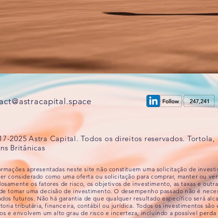
act@astracapital.space
17-2025
A
stra Capital. Todos os direitos reservados. Tortola, 
ns Britânicas
ormações apresentadas neste site não constituem uma solicitação de invest
er considerado como uma oferta ou solicitação para comprar, manter ou ven
osamente os fatores de risco, os objetivos de investimento, as taxas e outr
 de tomar uma decisão de investimento. O desempenho passado não é neces
ados futuros. Não há garantia de que qualquer resultado específico será a
toria tributária, financeira, contábil ou jurídica. Todos os investimentos sã
dos e envolvem um alto grau de risco e incerteza, incluindo a possível perda 