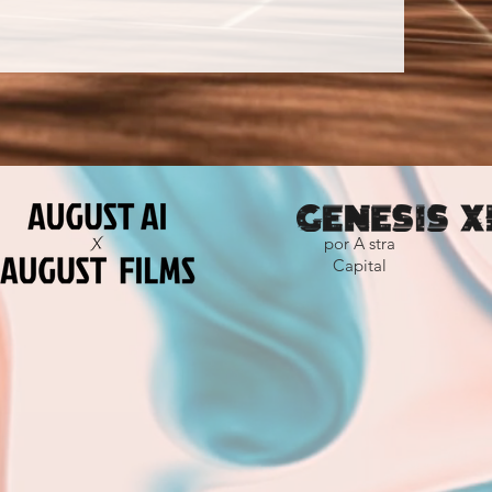
por
A
stra
Capital