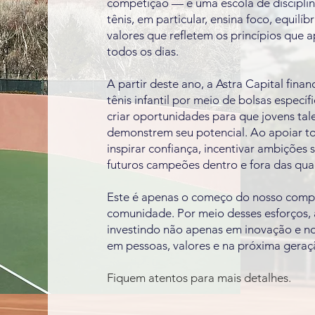
competição — é uma escola de disciplina
tênis, em particular, ensina foco, equilíb
valores que refletem os princípios que 
todos os dias.
A partir deste ano, a Astra Capital fina
tênis infantil por meio de bolsas específi
criar oportunidades para que jovens ta
demonstrem seu potencial. Ao apoiar t
inspirar confiança, incentivar ambições 
futuros campeões dentro e fora das qua
Este é apenas o começo do nosso comp
comunidade. Por meio desses esforços, a
investindo não apenas em inovação e n
em pessoas, valores e na próxima geraç
Fiquem atentos para mais detalhes.