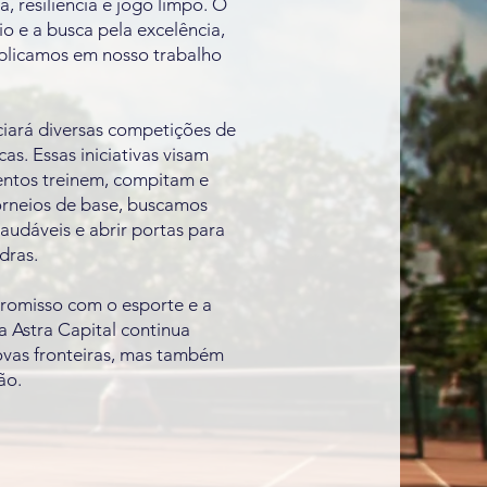
, resiliência e jogo limpo. O
rio e a busca pela excelência,
aplicamos em nosso trabalho
nciará diversas competições de
cas. Essas iniciativas visam
lentos treinem, compitam e
orneios de base, buscamos
saudáveis e abrir portas para
dras.
romisso com o esporte e a
 Astra Capital continua
ovas fronteiras, mas também
ão.